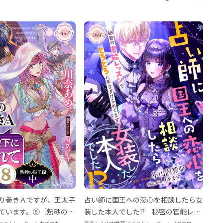
り巻きＡですが、王太子
占い師に国王への恋心を相談したら女
ています。⑧［熱砂の皇
装した本人でした!? 秘密の官能レッ