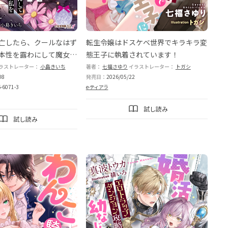
亡したら、クールなはず
転生令嬢はドスケベ世界でキラキラ変
本性を露わにして魔女の
態王子に執着されています！
てきます！
ラストレーター：
カズアキ
小島きいち
著者：
七福さゆり
イラストレーター：
トガシ
08
発売日：
2026/05/22
-6071-3
e-ティアラ
試し読み
試し読み