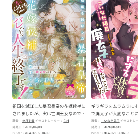
祖国を滅ぼした暴君皇帝の花嫁候補に
ギラギラをムラムラに
されましたが、実は亡国王女なのでバ
で廃太子が大変なこと
レたら人生終了です！
著者：
悠月彩香
イラストレーター：
Ciel
著者：
こいなだ陽日
イラストレ
発売日：
2026/04/08
発売日：
2026/04/08
ISBN：
978-4-8296-6069-0
ISBN：
978-4-8296-6068-3