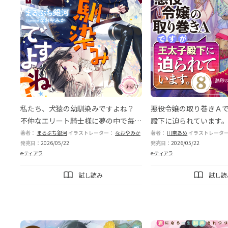
私たち、犬猿の幼馴染みですよね？
悪役令嬢の取り巻きＡ
不仲なエリート騎士様に夢の中で毎晩
殿下に迫られています
蕩かされてます
子編］上
著者：
まるぶち銀河
イラストレーター：
なおやみか
著者：
川奈あめ
イラストレータ
発売日：
2026/05/22
発売日：
2026/05/22
e-ティアラ
e-ティアラ
試し読み
試し読