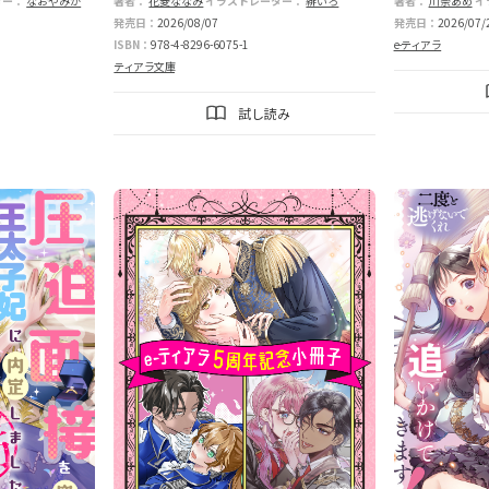
救います！
子編］中
ター：
なおやみか
著者：
花菱ななみ
イラストレーター：
緋いろ
著者：
川奈あめ
イ
発売日：
2026/08/07
発売日：
2026/07/
ISBN：
978-4-8296-6075-1
e-ティアラ
ティアラ文庫
試し読み