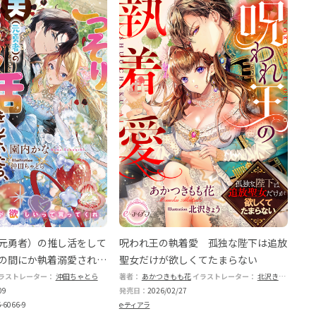
元勇者）の推し活をして
呪われ王の執着愛 孤独な陛下は追放
の間にか執着溺愛されて
聖女だけが欲しくてたまらない
ラストレーター：
沖田ちゃとら
著者：
あかつきもも花
イラストレーター：
北沢きょう
09
発売日：
2026/02/27
-6066-9
e-ティアラ