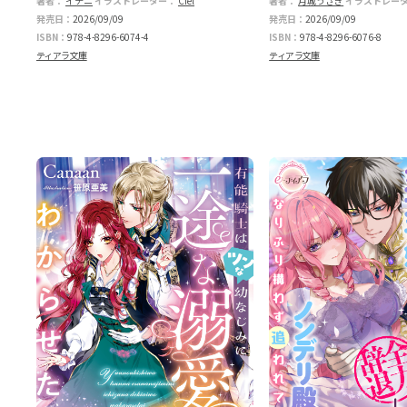
ません!?
す!?
著者：
イチニ
イラストレーター：
Ciel
著者：
月城うさぎ
イラストレー
発売日：
2026/09/09
発売日：
2026/09/09
ISBN：
978-4-8296-6074-4
ISBN：
978-4-8296-6076-8
ティアラ文庫
ティアラ文庫