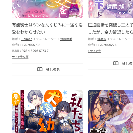
有能騎士はツンな幼なじみに一途な溺
圧迫面接を突破し王太
愛をわからせたい
したが、全力辞退した
になりふり構わず追わ
著者：
Canaan
イラストレーター：
笹原亜美
著者：
鐘尾旭
イラストレーター
発売日：
2026/07/08
発売日：
2026/06/26
ISBN：
978-4-8296-6073-7
e-ティアラ
ティアラ文庫
試し読
試し読み