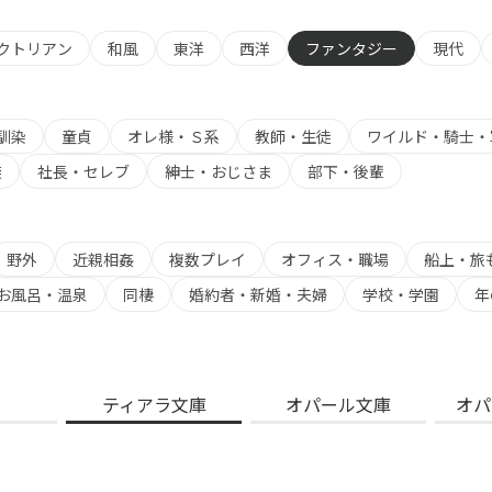
クトリアン
和風
東洋
西洋
ファンタジー
現代
馴染
童貞
オレ様・Ｓ系
教師・生徒
ワイルド・騎士・
族
社長・セレブ
紳士・おじさま
部下・後輩
野外
近親相姦
複数プレイ
オフィス・職場
船上・旅
お風呂・温泉
同棲
婚約者・新婚・夫婦
学校・学園
年
ティアラ文庫
オパール文庫
オパ