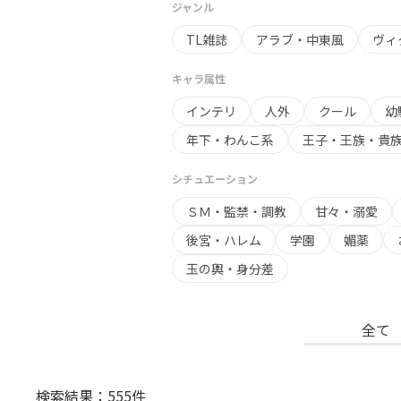
ジャンル
TL雑誌
アラブ・中東風
ヴィ
キャラ属性
インテリ
人外
クール
幼
年下・わんこ系
王子・王族・貴
シチュエーション
ＳＭ・監禁・調教
甘々・溺愛
後宮・ハレム
学園
媚薬
玉の輿・身分差
全て
検索結果：555件