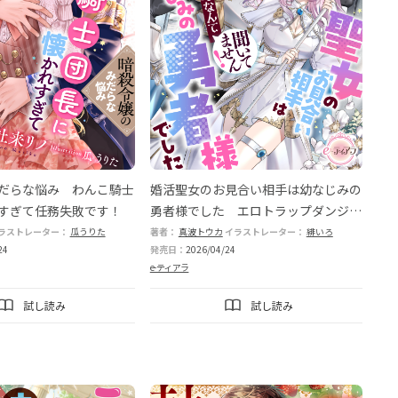
だらな悩み わんこ騎士
婚活聖女のお見合い相手は幼なじみの
すぎて任務失敗です！
勇者様でした エロトラップダンジョ
ン攻略なんて聞いてません！
ラストレーター：
瓜うりた
著者：
真波トウカ
イラストレーター：
緋いろ
24
発売日：
2026/04/24
e-ティアラ
試し読み
試し読み