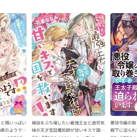
うと精いっぱい
縁談をぶち壊したい最強王女と過労気
悪役令嬢の取
効果のようで
味の天才宮廷魔術師が甘いキスで国を
殿下に迫られ