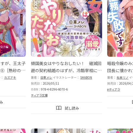
ですが、王太子
傾国美女はやりなおしたい！ 破滅回
暗殺令嬢のみ
。⑧［熱砂の皇
避の契約結婚のはずが、冷酷宰相にめ
団長に懐かれ
ちゃめちゃ溺愛されています
ー：
カズアキ
著者：
日車メレ
イラストレーター：
SHABON
著者：
杜来リノ
イ
発売日：
2026/05/11
発売日：
2026/04/
ISBN：
978-4-8296-6070-6
e-ティアラ
ティアラ文庫
み
試し読み