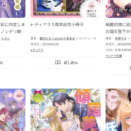
子妃に内定しま
e-ティアラ５周年記念小冊子
結婚初夜に逃
らノンデリ殿下
の国王陛下が
れてます！
私を追いかけ
：
トガシ
著者：
園内かな
Canaan
川奈あめ
イラストレーター：
木ノ下きの
著者：
月神サキ
清水しの
イ
発売日：
2026/06/26
発売日：
2026/06/
e-ティアラ
ISBN：
978-4-8296
ティアラ文庫
み
試し読み