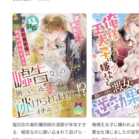
塩対応の美形魔術師の溺愛が本気すぎ
俺様王太子に嫌われよ
る 嘘告なのに囲い込まれて逃げられ
悪女を演じましたが逆