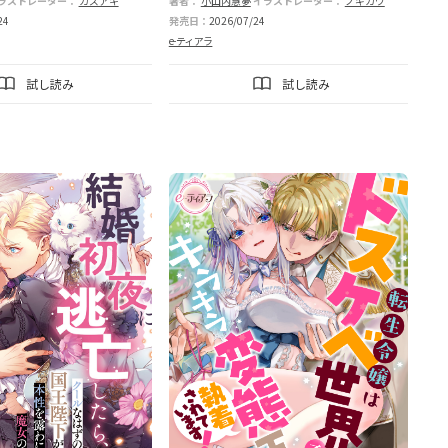
スンでとろとろに手なずけられてます
ラストレーター：
カズアキ
著者：
小山内慧夢
イラストレーター：
ノギカワ
24
発売日：
2026/07/24
e-ティアラ
試し読み
試し読み