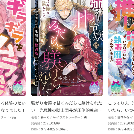
する体質のせい
強がり令嬢は甘くみだらに躾けられた
こっそり夫（
になりました！
い 光属性の騎士団長が圧倒的独占欲
いたら、いつ
で離してくれません
いました
ーター：
花色
著者：
笹木らいか
イラストレーター：
鶴
著者：
園内かな
イ
発売日：
2026/03/09
発売日：
2026/03/
ISBN：
978-4-8296-6067-6
ISBN：
978-4-8296