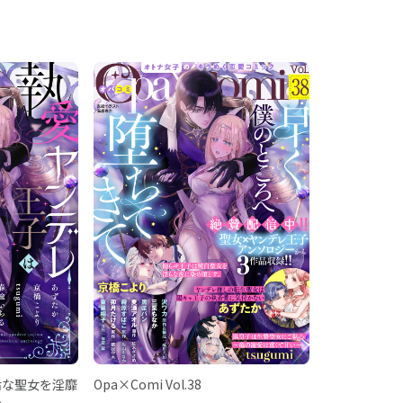
垢な聖女を淫靡
Opa×Comi Vol.38