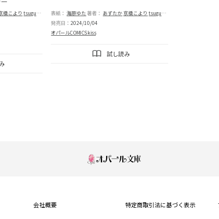
ジー
京橋こより
tsugumi
春楡いちる
表紙：
海原ゆた
滿月葡萄
著者：
蜜野このみ
あずたか
京橋こより
tsugumi
沢ワカ
或川えめ
三栗
発売日：
2024/10/04
オパールCOMICS kiss
試し読み
み
もっと見る
会社概要
特定商取引法に基づく表示