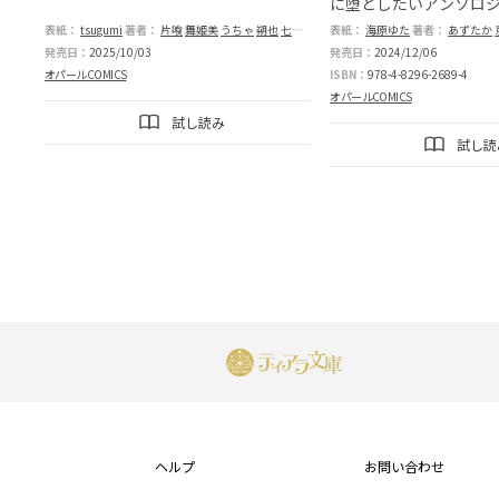
に堕としたいアンソロ
表紙：
tsugumi
著者：
片喰
舞姫美
うちゃ
朔也
七福さゆり
表紙：
篁ふみ
海原ゆた
井上美珠
著者：
あずたか
発売日：
2025/10/03
発売日：
2024/12/06
オパールCOMICS
ISBN：
978-4-8296-2689-4
オパールCOMICS
試し読み
試し読
フ
ッ
ヘルプ
お問い合わせ