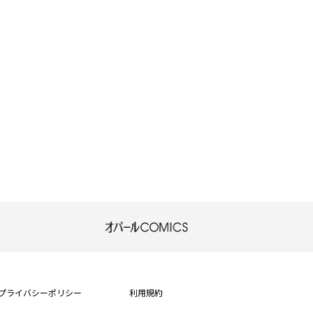
もなか
黒柴パン
麦酒アオル
佐木ささめ
霧原すばこ
兎山もなか
卯月たける
蘇我空木
東里桐子
御厨翠
プライバシーポリシー
利用規約