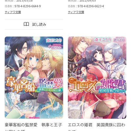
発売日：
2013/03/18
発売日：
2012/09/05
ISBN：
978-4-8296-6644-9
ISBN：
978-4-8296-6623-4
ティアラ文庫
ティアラ文庫
試し読み
豪華客船の監禁愛 執事と王子
エロスの姫君 英国貴族に囚わ