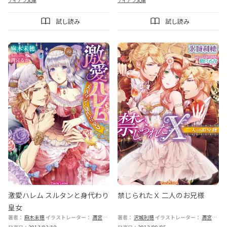
試し読み
試し読み
激愛ハレム スルタンと身代わり
禁じられたＸ 二人のお兄様
皇女
著者：
麻木未穂
イラストレーター：
潤宮るか
著者：
沢城利穂
イラストレーター：
潤宮るか