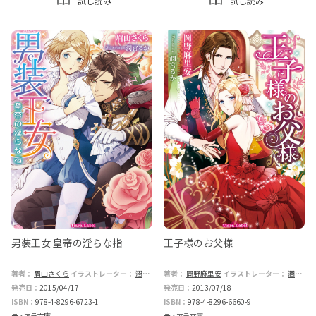
試し読み
試し読み
男装王女 皇帝の淫らな指
王子様のお父様
著者：
眉山さくら
イラストレーター：
潤宮るか
著者：
岡野麻里安
イラストレーター：
潤宮るか
発売日：
2015/04/17
発売日：
2013/07/18
ISBN：
978-4-8296-6723-1
ISBN：
978-4-8296-6660-9
ティアラ文庫
ティアラ文庫