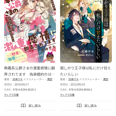
執着系公爵さまの激重感情に翻
寂しがり王子様は私にだけ甘え
弄されてます 偽装婚約のはず
たいらしい
著者：
月神サキ
イラストレーター：
潤宮るか
著者：
月神サキ
イラストレーター：
潤宮るか
が、なんで本気で溺愛してくる
発売日：
2024/04/17
発売日：
2022/09/16
んですか!?
ISBN：
978-4-8296-6020-1
ISBN：
978-4-8296-6966-2
ティアラ文庫
ティアラ文庫
試し読み
試し読み