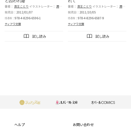
と囚われ姫
れて
著者：
斎王ことり
イラストレーター：
潤宮るか
著者：
斎王ことり
イラストレーター：
潤宮るか
発売日：
2012/01/07
発売日：
2011/10/05
ISBN：
978-4-8296-6596-1
ISBN：
978-4-8296-6587-9
ティアラ文庫
ティアラ文庫
試し読み
試し読み
もっと見る
フ
ッ
ヘルプ
お問い合わせ