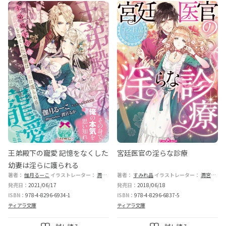
王弟殿下の寵愛 記憶をなくした
宮廷医官の淫らな診療
幼妻は淫らに護られる
著者：
伽月るーこ
イラストレーター：
潤宮るか
著者：
すみれ晶
イラストレーター：
潤宮るか
発売日：
2021/06/17
発売日：
2018/06/18
ISBN：
978-4-8296-6934-1
ISBN：
978-4-8296-6837-5
ティアラ文庫
ティアラ文庫