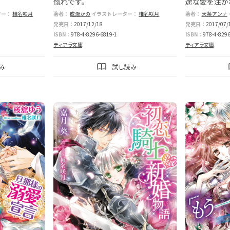
惚れです。
途な愛を注が
ター：
椎名咲月
著者：
成瀬かの
イラストレーター：
椎名咲月
著者：
天条アンナ
発売日：
2017/12/18
発売日：
2017/07/
ISBN：
978-4-8296-6819-1
ISBN：
978-4-8296
ティアラ文庫
ティアラ文庫
み
試し読み