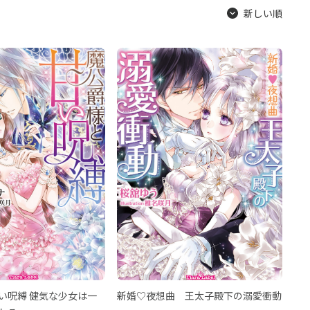
新しい順
い呪縛 健気な少女は一
新婚♡夜想曲 王太子殿下の溺愛衝動