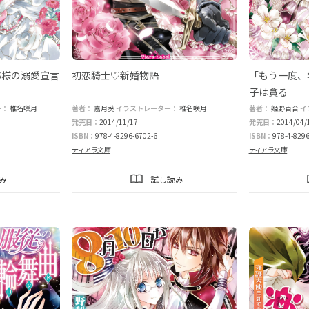
那様の溺愛宣言
初恋騎士♡新婚物語
「もう一度、
子は貪る
ー：
椎名咲月
著者：
嘉月葵
イラストレーター：
椎名咲月
著者：
姫野百合
イ
発売日：
2014/11/17
発売日：
2014/04/
ISBN：
978-4-8296-6702-6
ISBN：
978-4-8296
ティアラ文庫
ティアラ文庫
み
試し読み