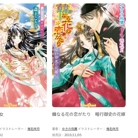
女
韓なる花の恋がたり 暗行御史の花嫁
イラストレーター：
椎名咲月
著者：
ゆきの飛鷹
イラストレーター：
椎名咲月
02
発売日：
2010/11/05