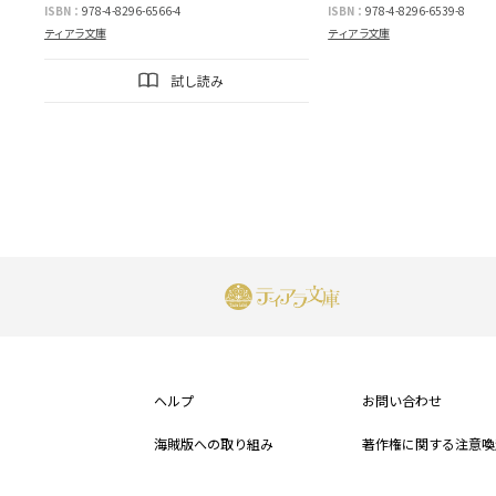
ISBN：
978-4-8296-6566-4
ISBN：
978-4-8296-6539-8
ティアラ文庫
ティアラ文庫
試し読み
フ
ッ
ヘルプ
お問い合わせ
タ
海賊版への取り組み
著作権に関する注意喚
ー