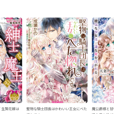
 生贄花嫁は
堅物な騎士団長はかわいい王女にべた
魔公爵様と甘