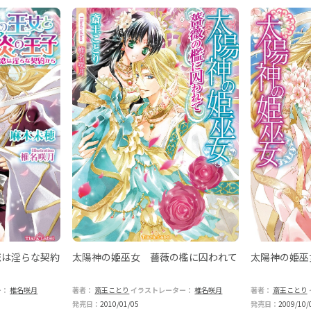
恋は淫らな契約
太陽神の姫巫女 薔薇の檻に囚われて
太陽神の姫巫
ー：
椎名咲月
著者：
斎王ことり
イラストレーター：
椎名咲月
著者：
斎王ことり
発売日：
2010/01/05
発売日：
2009/10/