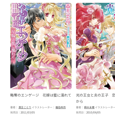
略奪のエンゲージ 花嫁は蜜に濡れて
光の王女と炎の王子 
から
著者：
斎王ことり
イラストレーター：
椎名咲月
著者：
麻木未穂
イラストレータ
発売日：
2011/03/05
発売日：
2010/06/05