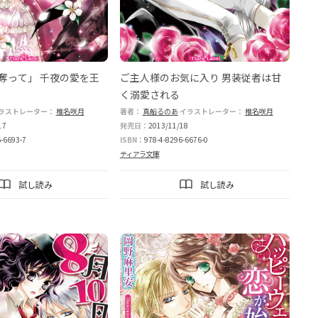
奪って」 千夜の愛を王
ご主人様のお気に入り 男装従者は甘
く溺愛される
ラストレーター：
椎名咲月
著者：
真船るのあ
イラストレーター：
椎名咲月
17
発売日：
2013/11/18
-6693-7
ISBN：
978-4-8296-6676-0
ティアラ文庫
試し読み
試し読み