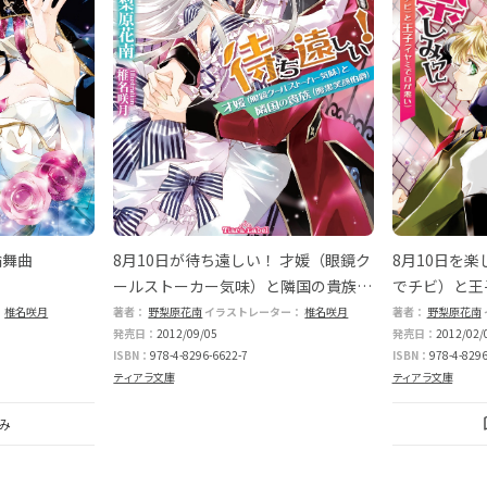
輪舞曲
8月10日が待ち遠しい！ 才媛（眼鏡ク
8月10日を
ールストーカー気味）と隣国の貴族
でチビ）と王
（腹黒笑顔伯爵）
：
椎名咲月
著者：
野梨原花南
イラストレーター：
椎名咲月
著者：
野梨原花南
発売日：
2012/09/05
発売日：
2012/02/
ISBN：
978-4-8296-6622-7
ISBN：
978-4-8296
ティアラ文庫
ティアラ文庫
み