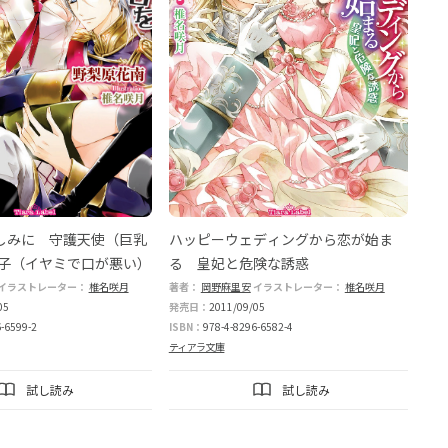
楽しみに 守護天使（巨乳
ハッピーウェディングから恋が始ま
子（イヤミで口が悪い）
る 皇妃と危険な誘惑
イラストレーター：
椎名咲月
著者：
岡野麻里安
イラストレーター：
椎名咲月
05
発売日：
2011/09/05
-6599-2
ISBN：
978-4-8296-6582-4
ティアラ文庫
試し読み
試し読み