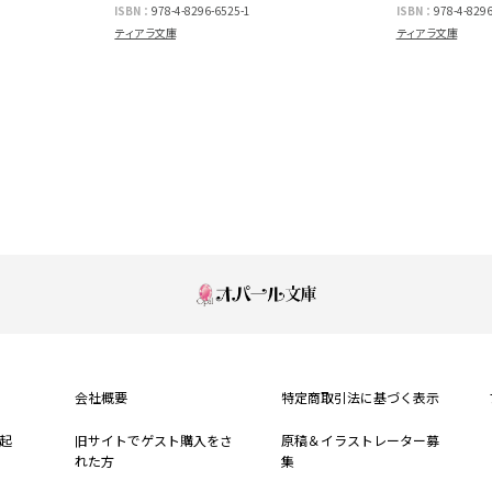
ISBN：
978-4-8296-6525-1
ISBN：
978-4-8296
ティアラ文庫
ティアラ文庫
もっと見る
会社概要
特定商取引法に基づく表示
起
旧サイトでゲスト購入をさ
原稿＆イラストレーター募
れた方
集