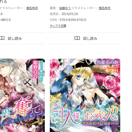
れる
イラストレーター：
椎名咲月
著者：
桜舘ゆう
イラストレーター：
椎名咲月
18
発売日：
2016/05/18
-6803-0
ISBN：
978-4-8296-6762-0
ティアラ文庫
試し読み
試し読み