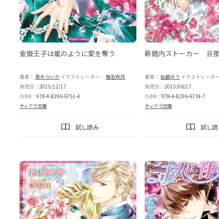
金狼王子は嵐のように愛を奪う
新婚内ストーカー 旦
著者：
笹木らいか
イラストレーター：
椎名咲月
著者：
桜舘ゆう
イラストレータ
発売日：
2015/12/17
発売日：
2015/06/17
ISBN：
978-4-8296-6751-4
ISBN：
978-4-8296-6734-7
ティアラ文庫
ティアラ文庫
試し読み
試し読