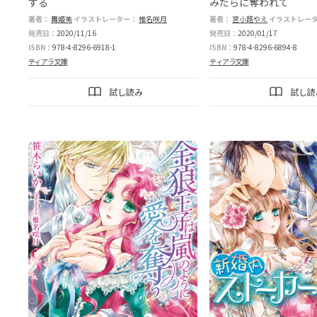
する
みだらに奪われて
著者：
舞姫美
イラストレーター：
椎名咲月
著者：
宮小路やえ
イラストレー
発売日：
2020/11/16
発売日：
2020/01/17
ISBN：
978-4-8296-6918-1
ISBN：
978-4-8296-6894-8
ティアラ文庫
ティアラ文庫
試し読み
試し読