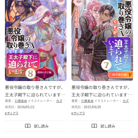
悪役令嬢の取り巻きＡですが、
悪役令嬢の取り巻きＡですが、
王太子殿下に迫られています。
王太子殿下に迫られています。
著者：
川奈あめ
イラストレーター：
カズアキ
著者：
川奈あめ
イラストレーター：
カズアキ
⑧［熱砂の皇子編］上
⑦［修学旅行編］下
発売日：
2026/05/22
発売日：
2025/06/20
e-ティアラ
e-ティアラ
試し読み
試し読み