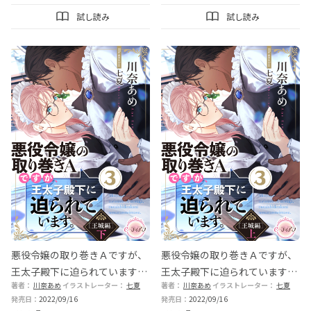
試し読み
試し読み
悪役令嬢の取り巻きＡですが、
悪役令嬢の取り巻きＡですが、
王太子殿下に迫られています。
王太子殿下に迫られています。
著者：
川奈あめ
イラストレーター：
七夏
著者：
川奈あめ
イラストレーター：
七夏
③［王城編］下
③［王城編］上
発売日：
2022/09/16
発売日：
2022/09/16