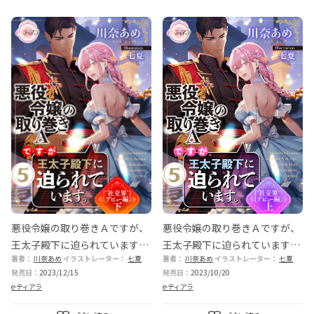
悪役令嬢の取り巻きＡですが、
悪役令嬢の取り巻きＡですが、
王太子殿下に迫られています。
王太子殿下に迫られています。
著者：
川奈あめ
イラストレーター：
七夏
著者：
川奈あめ
イラストレーター：
七夏
⑤［社交界デビュー編］下
⑤［社交界デビュー編］上
発売日：
2023/12/15
発売日：
2023/10/20
e-ティアラ
e-ティアラ