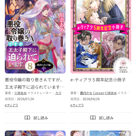
悪役令嬢の取り巻きＡですが、
e-ティアラ５周年記念小冊子
王太子殿下に迫られています。
著者：
川奈あめ
イラストレーター：
カズアキ
著者：
園内かな
Canaan
川奈あめ
イラストレーター：
⑧［熱砂の皇子編］中
発売日：
2026/07/24
発売日：
2026/06/26
e-ティアラ
e-ティアラ
試し読み
試し読み