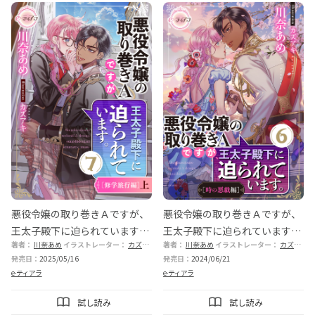
悪役令嬢の取り巻きＡですが、
悪役令嬢の取り巻きＡですが、
王太子殿下に迫られています。
王太子殿下に迫られています。
著者：
川奈あめ
イラストレーター：
カズアキ
著者：
川奈あめ
イラストレーター：
カズアキ
⑦［修学旅行編］上
⑥［時の悪戯編］
発売日：
2025/05/16
発売日：
2024/06/21
e-ティアラ
e-ティアラ
試し読み
試し読み