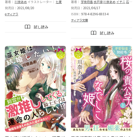
著者：
川奈あめ
イラストレーター：
七夏
著者：
宇奈月香
水戸泉
川奈あめ
イチニ
石田累
①
発売日：
2021/08/20
発売日：
2021/06/17
e-ティアラ
ISBN：
978-4-8296-6933-4
ティアラ文庫
試し読み
試し読み