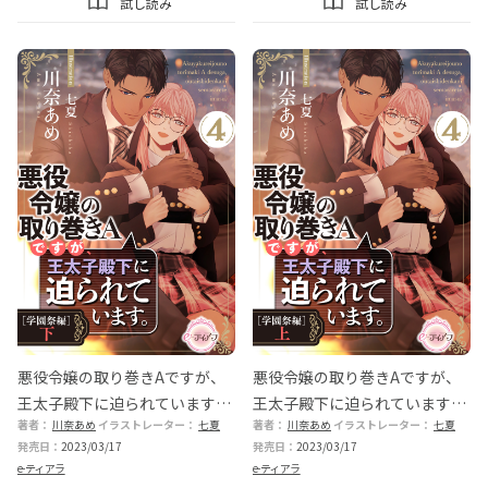
試し読み
試し読み
悪役令嬢の取り巻きAですが、
悪役令嬢の取り巻きAですが、
王太子殿下に迫られています。
王太子殿下に迫られています。
著者：
川奈あめ
イラストレーター：
七夏
著者：
川奈あめ
イラストレーター：
七夏
④［学園祭編］下
④［学園祭編］上
発売日：
2023/03/17
発売日：
2023/03/17
e-ティアラ
e-ティアラ