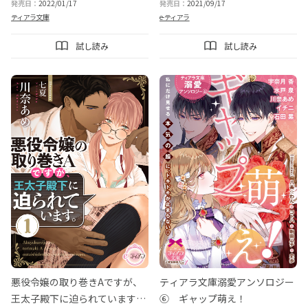
発売日：
2022/01/17
発売日：
2021/09/17
ティアラ文庫
e-ティアラ
試し読み
試し読み
悪役令嬢の取り巻きAですが、
ティアラ文庫溺愛アンソロジー
王太子殿下に迫られています。
⑥ ギャップ萌え！