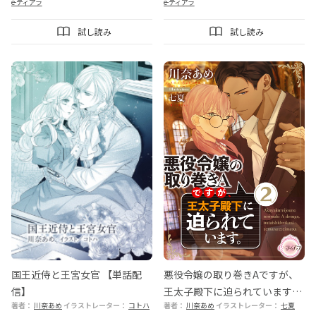
e-ティアラ
e-ティアラ
試し読み
試し読み
国王近侍と王宮女官 【単話配
悪役令嬢の取り巻きAですが、
信】
王太子殿下に迫られています。
著者：
川奈あめ
イラストレーター：
コトハ
著者：
川奈あめ
イラストレーター：
七夏
②