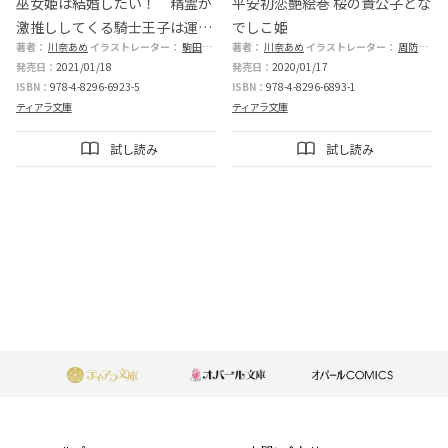
巫女姫は結婚したい！ 精霊が
平安初恋艶絵巻 桜の貴公子とな
激推ししてくる騎士王子は運命
でしこ姫
著者：
川奈あめ
イラストレーター：
駒田ハチ
著者：
川奈あめ
イラストレーター：
周防佑未
の人らしい!?
発売日：
2021/01/18
発売日：
2020/01/17
ISBN：
978-4-8296-6923-5
ISBN：
978-4-8296-6893-1
ティアラ文庫
ティアラ文庫
試し読み
試し読み
もっと見る
フ