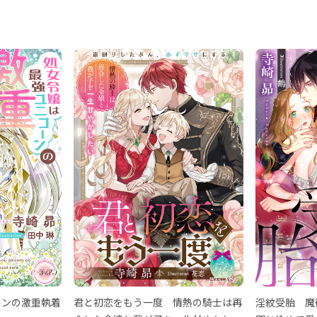
ーンの激重執着
君と初恋をもう一度 情熱の騎士は再
淫紋受胎 魔