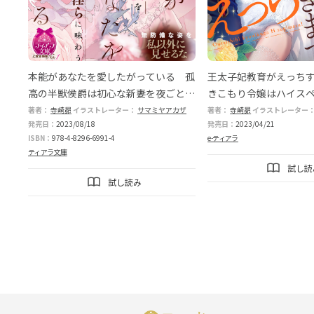
本能があなたを愛したがっている 孤
王太子妃教育がえっち
高の半獣侯爵は初心な新妻を夜ごと淫
きこもり令嬢はハイス
らに味わう
翻弄される
著者：
寺崎昴
イラストレーター：
サマミヤアカザ
著者：
寺崎昴
イラストレーター
発売日：
2023/08/18
発売日：
2023/04/21
ISBN：
978-4-8296-6991-4
e-ティアラ
ティアラ文庫
試し読
試し読み