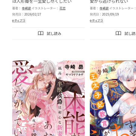
は人形姫を一生愛し尽くしたい
愛から逃げられない
著者：
寺崎昴
イラストレーター：
花恋
著者：
寺崎昴
イラストレーター
発売日：
2026/02/27
発売日：
2025/09/19
e-ティアラ
e-ティアラ
試し読み
試し読