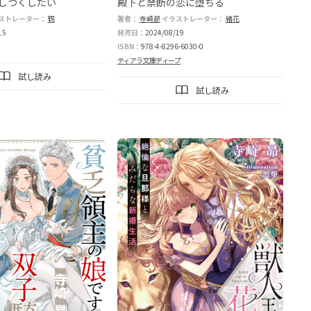
しつくしたい
殿下と禁断の恋に堕ちる
ストレーター：
鶴
著者：
寺崎昴
イラストレーター：
緒花
15
発売日：
2024/08/19
ISBN：
978-4-8296-6030-0
ティアラ文庫ディープ
試し読み
試し読み