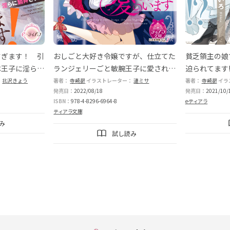
すぎます！ 引
おしごと大好き令嬢ですが、仕立てた
貧乏領主の娘
ペ王子に淫らに
ランジェリーごと敏腕王子に愛されて
迫られてます!
います
：
北沢きょう
著者：
寺崎昴
イラストレーター：
漣ミサ
著者：
寺崎昴
イラ
発売日：
2022/08/18
発売日：
2021/10/
ISBN：
978-4-8296-6964-8
e-ティアラ
ティアラ文庫
み
試し読み
もっと見る