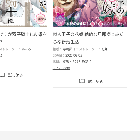
ですが双子騎士に結婚を
獣人王子の花嫁 絶倫な旦那様とみだ
?
らな新婚生活
ストレーター：
緋いろ
著者：
寺崎昴
イラストレーター：
旭炬
15
発売日：
2021/08/18
ISBN：
978-4-8296-6938-9
ティアラ文庫
試し読み
試し読み