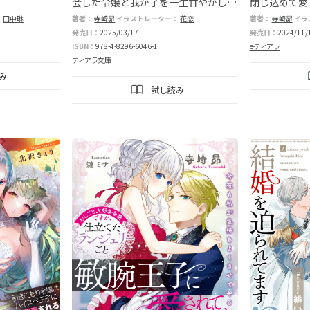
会した令嬢と我が子を一生甘やかした
閉じ込めて愛
い
：
田中琳
著者：
寺崎昴
イラストレーター：
花恋
著者：
寺崎昴
イラ
発売日：
2025/03/17
発売日：
2024/11/
ISBN：
978-4-8296-6046-1
e-ティアラ
ティアラ文庫
み
試し読み