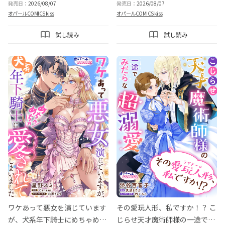
発売日：
2026/08/07
発売日：
2026/08/07
オパールCOMICS kiss
オパールCOMICS kiss
試し読み
試し読み
ワケあって悪女を演じています
その愛玩人形、私ですか！？ こ
が、犬系年下騎士にめちゃめち
じらせ天才魔術師様の一途でみ