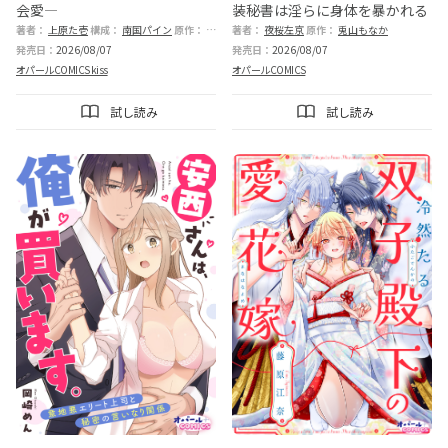
会愛―
装秘書は淫らに身体を暴かれる
著者：
上原た壱
構成：
南国パイン
原作：
緒莉
著者：
夜桜左京
原作：
兎山もなか
発売日：
2026/08/07
発売日：
2026/08/07
オパールCOMICS kiss
オパールCOMICS
試し読み
試し読み