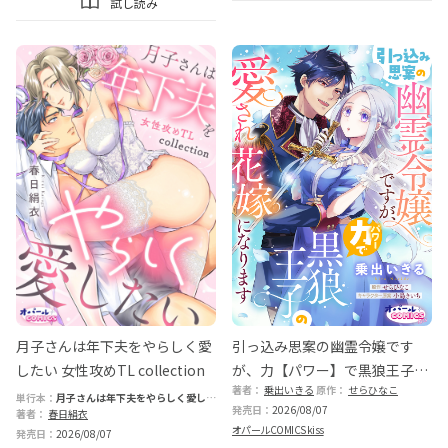
試し読み
月子さんは年下夫をやらしく愛
引っ込み思案の幽霊令嬢です
したい 女性攻めTL collection
が、力【パワー】で黒狼王子の
著者：
乗出いきる
原作：
せらひなこ
愛され花嫁になります
単行本：
月子さんは年下夫をやらしく愛した
発売日：
2026/08/07
い 女性攻めTL collection
著者：
春日絹衣
オパールCOMICS kiss
発売日：
2026/08/07