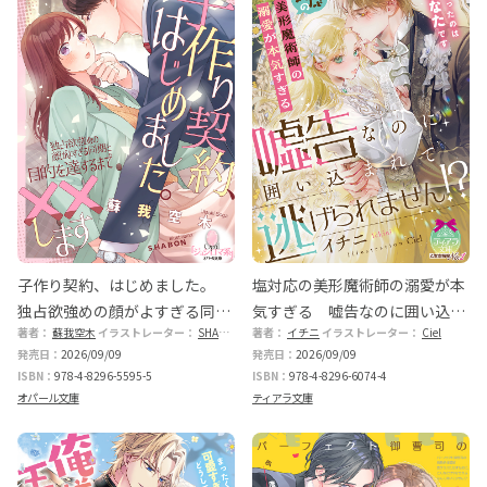
子作り契約、はじめました。
塩対応の美形魔術師の溺愛が本
独占欲強めの顔がよすぎる同期
気すぎる 嘘告なのに囲い込ま
著者：
蘇我空木
イラストレーター：
SHABON
著者：
イチニ
イラストレーター：
Ciel
と目的を達するまで××します
れて逃げられません!?
発売日：
2026/09/09
発売日：
2026/09/09
ISBN：
978-4-8296-5595-5
ISBN：
978-4-8296-6074-4
オパール文庫
ティアラ文庫