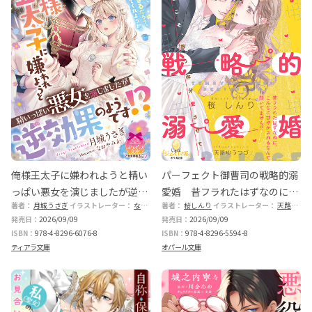
俺様王太子に嫌われようと精い
パーフェクト御曹司の戦略的溺
っぱい悪女を演じましたが逆効
愛婚 昔フラれたはずなのに、
著者：
月城うさぎ
イラストレーター：
なおやみか
著者：
桜しんり
イラストレーター：
天路ゆうつづ
果のようです!?
こんなに甘やかされるなんて聞
発売日：
2026/09/09
発売日：
2026/09/09
いてません!?
ISBN：
978-4-8296-6076-8
ISBN：
978-4-8296-5594-8
ティアラ文庫
オパール文庫