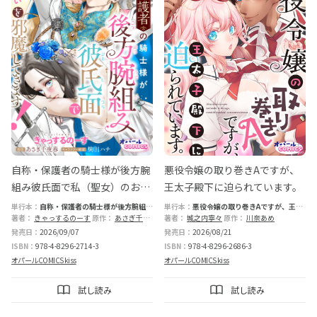
自称・保護者の騎士様が後方腕
悪役令嬢の取り巻きAですが、
組み彼氏面で私（聖女）のお見
王太子殿下に迫られています。
合いを邪魔してきます！
単行本：
自称・保護者の騎士様が後方腕組み
単行本：
悪役令嬢の取り巻きAですが、王太
彼氏面で私（聖女）のお見合いを邪魔してき
著者：
きゃっするのーす
原作：
あさぎ千夜春
子殿下に迫られています。
著者：
城之内寧々
原作：
川奈あめ
ます！
発売日：
2026/09/07
発売日：
2026/08/21
ISBN：
978-4-8296-2714-3
ISBN：
978-4-8296-2686-3
オパールCOMICS kiss
オパールCOMICS kiss
試し読み
試し読み