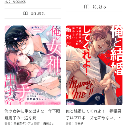
オパールCOMICS
試し読み
試し読み
俺の女神に手を出すな 年下眼
俺と結婚してくれよ！ 獰猛男
鏡男子の一途な愛
子はプロポーズを諦めない、絶
著者：
美名森タンデュ
原作：
白石さよ
著者：
沙絵子
対に