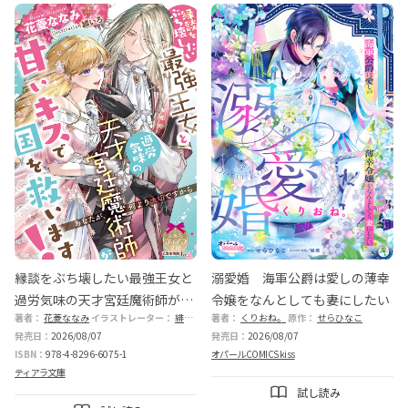
縁談をぶち壊したい最強王女と
溺愛婚 海軍公爵は愛しの薄幸
過労気味の天才宮廷魔術師が甘
令嬢をなんとしても妻にしたい
著者：
花菱ななみ
イラストレーター：
緋いろ
著者：
くりおね。
原作：
せらひなこ
いキスで国を救います！
発売日：
2026/08/07
発売日：
2026/08/07
ISBN：
978-4-8296-6075-1
オパールCOMICS kiss
ティアラ文庫
試し読み