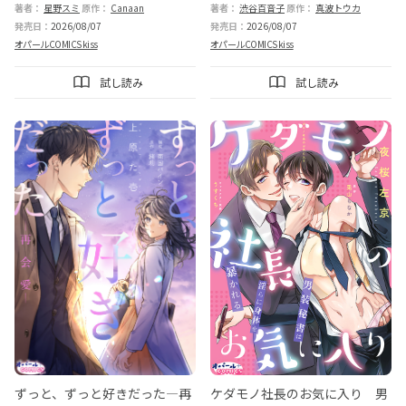
著者：
星野スミ
原作：
Canaan
著者：
渋谷百音子
原作：
真波トウカ
ゃ愛されてしまいました
だらな超溺愛
発売日：
2026/08/07
発売日：
2026/08/07
オパールCOMICS kiss
オパールCOMICS kiss
試し読み
試し読み
ずっと、ずっと好きだった―再
ケダモノ社長のお気に入り 男