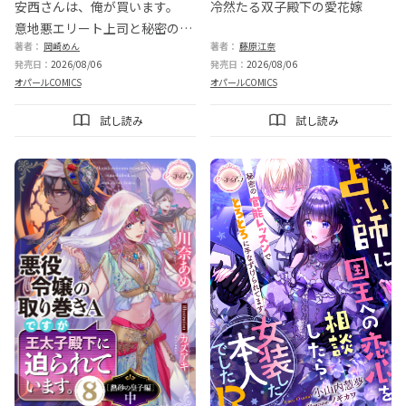
安西さんは、俺が買います。
冷然たる双子殿下の愛花嫁
意地悪エリート上司と秘密の言
著者：
岡崎めん
著者：
藤原江奈
いなり関係
発売日：
2026/08/06
発売日：
2026/08/06
オパールCOMICS
オパールCOMICS
試し読み
試し読み