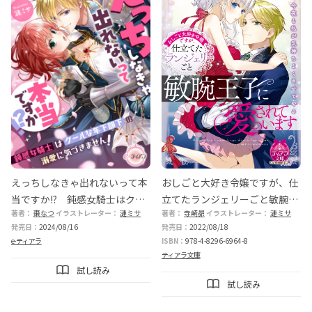
えっちしなきゃ出れないって本
おしごと大好き令嬢ですが、仕
当ですか!? 鈍感女騎士はクー
立てたランジェリーごと敏腕王
著者：
棗なつ
イラストレーター：
漣ミサ
著者：
寺崎昴
イラストレーター：
漣ミサ
ルな年下部下の溺愛に気づきま
子に愛されています
発売日：
2024/08/16
発売日：
2022/08/18
せん！
e-ティアラ
ISBN：
978-4-8296-6964-8
ティアラ文庫
試し読み
試し読み