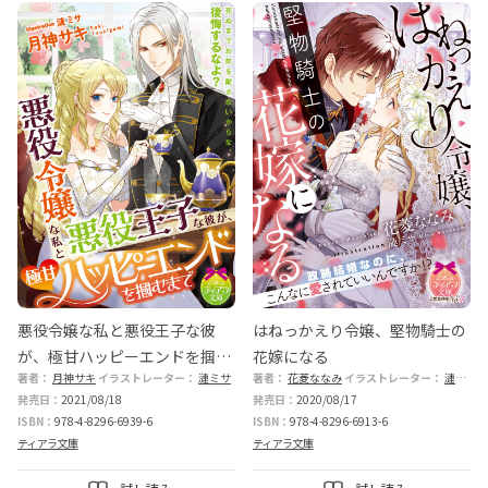
悪役令嬢な私と悪役王子な彼
はねっかえり令嬢、堅物騎士の
が、極甘ハッピーエンドを掴む
花嫁になる
著者：
月神サキ
イラストレーター：
漣ミサ
著者：
花菱ななみ
イラストレーター：
漣ミサ
まで
発売日：
2021/08/18
発売日：
2020/08/17
ISBN：
978-4-8296-6939-6
ISBN：
978-4-8296-6913-6
ティアラ文庫
ティアラ文庫