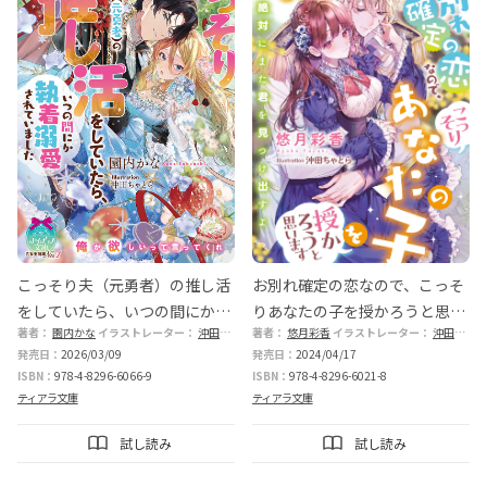
こっそり夫（元勇者）の推し活
お別れ確定の恋なので、こっそ
をしていたら、いつの間にか執
りあなたの子を授かろうと思い
著者：
園内かな
イラストレーター：
沖田ちゃとら
著者：
悠月彩香
イラストレーター：
沖田ちゃとら
着溺愛されていました
ます
発売日：
2026/03/09
発売日：
2024/04/17
ISBN：
978-4-8296-6066-9
ISBN：
978-4-8296-6021-8
ティアラ文庫
ティアラ文庫
試し読み
試し読み