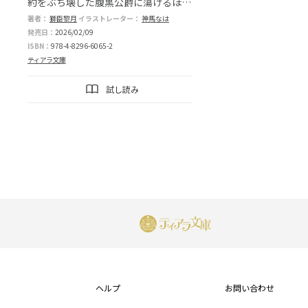
約をぶち壊した腹黒公爵に蕩けるほど
甘く愛される
著者：
獅臣黎月
イラストレーター：
神馬なは
発売日：
2026/02/09
ISBN：
978-4-8296-6065-2
ティアラ文庫
試し読み
フ
ッ
ヘルプ
お問い合わせ