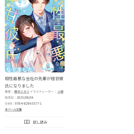
相性最悪な会社の先輩が極甘彼
氏になりました
著者：
麻生ミカリ
イラストレーター：
小禄
発売日：
2025/08/04
ISBN：
978-4-8296-5577-1
オパール文庫
試し読み