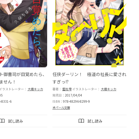
ト御曹司が目覚めたら、
任侠ダーリン！ 極道の社長に愛され
ません！
すぎっ!?
トレーター：
イラストレーター：
倖月さちの
大橋キッカ
篁ふみ
大橋キッカ
著者：
駒城ミチヲ
藍杜雫
イラストレーター：
千影透子
大橋キッカ
05
発売日：
2017/04/04
-8331-6
ISBN：
978-48296-8299-9
オパール文庫
試し読み
試し読み