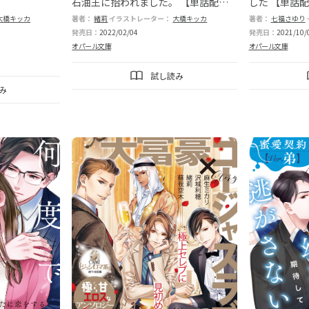
石油王に拾われました。 【単話配
した 【単話
信】
大橋キッカ
著者：
緒莉
イラストレーター：
大橋キッカ
著者：
七福さゆり
発売日：
2022/02/04
発売日：
2021/10/
オパール文庫
オパール文庫
試し読み
み