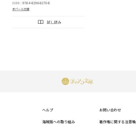
ISBN：
978-4-8296-8270-8
オパール文庫
試し読み
フ
ッ
ヘルプ
お問い合わせ
タ
海賊版への取り組み
著作権に関する注意喚
ー