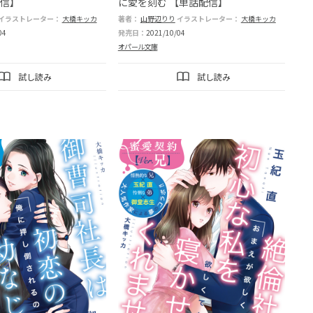
配信】
に愛を刻む 【単話配信】
イラストレーター：
大橋キッカ
著者：
山野辺りり
イラストレーター：
大橋キッカ
04
発売日：
2021/10/04
オパール文庫
試し読み
試し読み