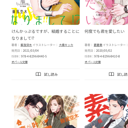
けんかっぷるですが、結婚することに
何度でも君を愛したい
なりまして!?
著者：
蘇我空木
イラストレーター：
大橋キッカ
著者：
蒼磨奏
イラストレーター
発売日：
2021/03/04
発売日：
2020/05/02
ISBN：
978-4-8296-8440-5
ISBN：
978-4-8296-8410-8
オパール文庫
オパール文庫
試し読み
試し読