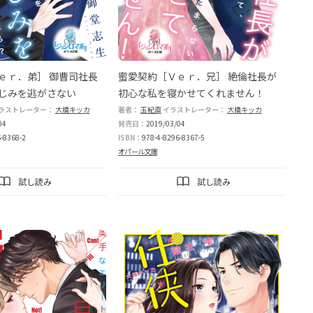
ｅｒ．弟］ 御曹司社長
蜜愛契約［Ｖｅｒ．兄］ 絶倫社長が
じみを逃がさない
初心な私を寝かせてくれません！
ラストレーター：
アオイ冬子
炎かりよ
大橋キッカ
大橋キッカ
著者：
玉紀直
イラストレーター：
大橋キッカ
04
発売日：
2019/03/04
-8368-2
ISBN：
978-4-8296-8367-5
オパール文庫
試し読み
試し読み