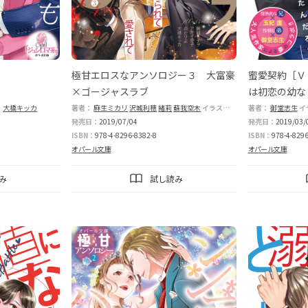
極甘エロスなアンソロジー３ 大富豪
蜜愛契約［Ｖ
×ゴージャスラブ
は初恋の幼な
：
大橋キッカ
著者：
麻生ミカリ
沢城利穂
緒莉
蘇我空木
イラストレーター：
著者：
駒城ミチヲ
御堂志生
イ
発売日：
2019/07/04
発売日：
2019/03/
ISBN：
978-4-8296-8382-8
ISBN：
978-4-8296
オパール文庫
オパール文庫
み
試し読み