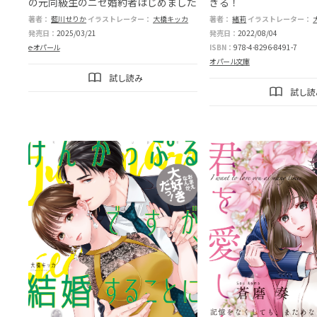
の元同級生のニセ婚約者はじめました
ぎる！
著者：
藍川せりか
イラストレーター：
大橋キッカ
著者：
緒莉
イラストレーター：
発売日：
2025/03/21
発売日：
2022/08/04
e-オパール
ISBN：
978-4-8296-8491-7
オパール文庫
試し読み
試し読