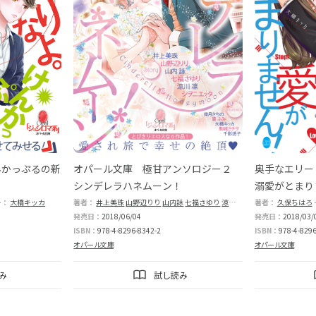
んかっぷるの新
オパール文庫 極甘アンソロジー２
奥手なエリー
シンデレラハネムーン！
溺愛がとまり
ー：
大橋キッカ
著者：
井上美珠
山野辺りり
山内詠
七福さゆり
涼川凛
シヲニエッタ
著者：
久保ちはろ
イラス
発売日：
2018/06/04
発売日：
2018/03/
ISBN：
978-4-8296-8342-2
ISBN：
978-4-8296
オパール文庫
オパール文庫
み
試し読み