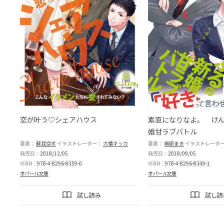
恋が叶う♡シェアハウス
素直になりなよ。 け
婚甘ラブバトル
著者：
蘇我空木
イラストレーター：
大橋キッカ
著者：
槇原まき
イラストレータ
発売日：
2018/12/05
発売日：
2018/09/05
ISBN：
978-4-8296-8359-0
ISBN：
978-4-8296-8349-1
オパール文庫
オパール文庫
試し読み
試し読