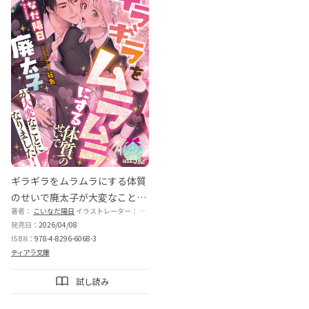
ギラギラをムラムラにする体質
のせいで廃太子が大変なことに
著者：
こいなだ陽日
イラストレーター：
花色
なりました！
発売日：
2026/04/08
ISBN：
978-4-8296-6068-3
ティアラ文庫
試し読み