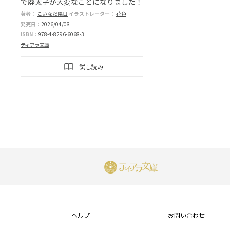
で廃太子が大変なことになりました！
著者：
こいなだ陽日
イラストレーター：
花色
発売日：
2026/04/08
ISBN：
978-4-8296-6068-3
ティアラ文庫
試し読み
フ
ッ
ヘルプ
お問い合わせ